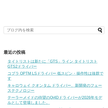
最近の投稿
タイトリストは新たに「GTS」ライン タイトリスト
GTS2ドライバー
コブラ OPTM LSドライバー 低スピン・操作性は抜群で
す
キャロウェイ クオンタム ドライバー、新開発のフェー
ステクノロジー
テーラーメイドの待望のQi4Dドライバーが2026年モデ
ルとして登場しました。