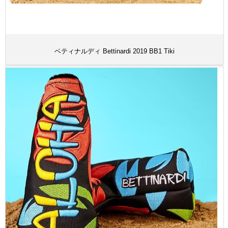
ベティナルディ Bettinardi 2019 BB1 Tiki