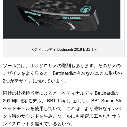
ベティナルディ Bettinardi 2019 BB1 Tiki
ソールには、ホオジロザメの彫刻もあります。そのサメの
デザインをよく見ると、Bettinardiの有名なハニカム形状の
2つがデザインに現れています。
同社の技術担当者によると、ベティナルディ Bettinardiの
2019年 限定モデル、 BB1 Tikiは、新しい、BB1 Sound Slot
ヘッドモデルを使用していて、これは、より繊細なインパ
クト時のサウンドを生み、ソールにも精密加工されたサウ
ンドスロットを備えているという。