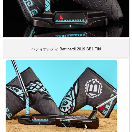
ベティナルディ Bettinardi 2019 BB1 Tiki