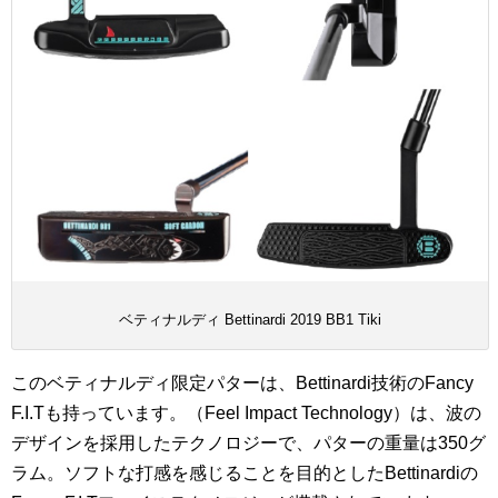
ベティナルディ Bettinardi 2019 BB1 Tiki
このベティナルディ限定パターは、Bettinardi技術のFancy
F.I.Tも持っています。（Feel Impact Technology）は、波の
デザインを採用したテクノロジーで、パターの重量は350グ
ラム。ソフトな打感を感じることを目的としたBettinardiの