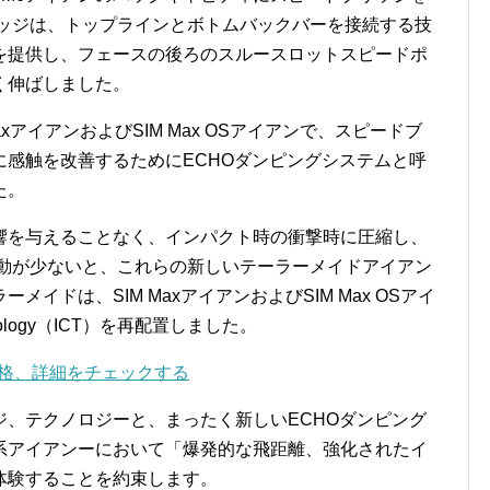
リッジは、トップラインとボトムバックバーを接続する技
を提供し、フェースの後ろのスルースロットスピードポ
く伸ばしました。
axアイアンおよびSIM Max OSアイアンで、スピードブ
感触を改善するためにECHOダンピングシステムと呼
た。
響を与えることなく、インパクト時の衝撃時に圧縮し、
振動が少ないと、これらの新しいテーラーメイドアイアン
イドは、SIM MaxアイアンおよびSIM Max OSアイ
hnology（ICT）を再配置しました。
、価格、詳細をチェックする
、テクノロジーと、まったく新しいECHOダンピング
系アイアンーにおいて「爆発的な飛距離、強化されたイ
体験することを約束します。