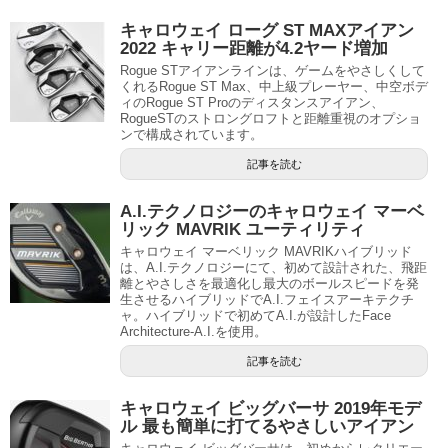
キャロウェイ ローグ ST MAXアイアン
2022 キャリー距離が4.2ヤード増加
Rogue STアイアンラインは、ゲームをやさしくして
くれるRogue ST Max、中上級プレーヤー、中空ボデ
ィのRogue ST Proのディスタンスアイアン、
RogueSTのストロングロフトと距離重視のオプショ
ンで構成されています。
記事を読む
A.I.テクノロジーのキャロウェイ マーベ
リック MAVRIK ユーティリティ
キャロウェイ マーベリック MAVRIKハイブリッド
は、A.I.テクノロジーにて、初めて設計された、飛距
離とやさしさを最適化し最大のボールスピードを発
生させるハイブリッドでA.I.フェイスアーキテクチ
ャ。ハイブリッドで初めてA.I.が設計したFace
Architecture-A.I.を使用。
記事を読む
キャロウェイ ビッグバーサ 2019年モデ
ル 最も簡単に打てるやさしいアイアン