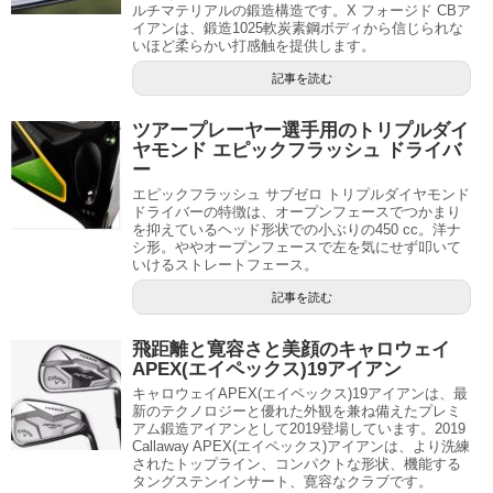
ルチマテリアルの鍛造構造です。X フォージド CBア
イアンは、鍛造1025軟炭素鋼ボディから信じられな
いほど柔らかい打感触を提供します。
記事を読む
ツアープレーヤー選手用のトリプルダイ
ヤモンド エピックフラッシュ ドライバ
ー
エピックフラッシュ サブゼロ トリプルダイヤモンド
ドライバーの特徴は、オープンフェースでつかまり
を抑えているヘッド形状での小ぶりの450 cc。洋ナ
シ形。ややオープンフェースで左を気にせず叩いて
いけるストレートフェース。
記事を読む
飛距離と寛容さと美顔のキャロウェイ
APEX(エイペックス)19アイアン
キャロウェイAPEX(エイペックス)19アイアンは、最
新のテクノロジーと優れた外観を兼ね備えたプレミ
アム鍛造アイアンとして2019登場しています。2019
Callaway APEX(エイペックス)アイアンは、より洗練
されたトップライン、コンパクトな形状、機能する
タングステンインサート、寛容なクラブです。