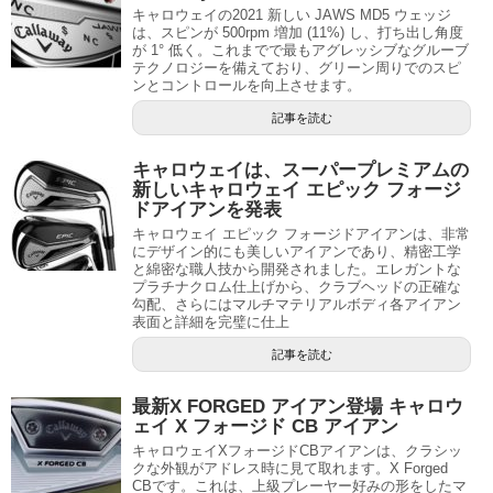
キャロウェイの2021 新しい JAWS MD5 ウェッジ
は、スピンが 500rpm 増加 (11%) し、打ち出し角度
が 1° 低く。これまでで最もアグレッシブなグルーブ
テクノロジーを備えており、グリーン周りでのスピ
ンとコントロールを向上させます。
記事を読む
キャロウェイは、スーパープレミアムの
新しいキャロウェイ エピック フォージ
ドアイアンを発表
キャロウェイ エピック フォージドアイアンは、非常
にデザイン的にも美しいアイアンであり、精密工学
と綿密な職人技から開発されました。エレガントな
プラチナクロム仕上げから、クラブヘッドの正確な
勾配、さらにはマルチマテリアルボディ各アイアン
表面と詳細を完璧に仕上
記事を読む
最新X FORGED アイアン登場 キャロウ
ェイ X フォージド CB アイアン
キャロウェイXフォージドCBアイアンは、クラシッ
クな外観がアドレス時に見て取れます。X Forged
CBです。これは、上級プレーヤー好みの形をしたマ