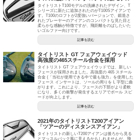
タイトリストT100モデルの洗練されたデザイン、T
シリーズに新たに追加されたのがT100Sアイアンで
す。T100のロフトが2度強いバージョンで、鍛造さ
れたプレーヤーのアイアンのコンパクトな見た目と
柔らかな感触が特徴ですが、飛距離をのばしたいた
いゴルファー向けです。
記事を読む
タイトリスト GT フェアウェイウッド
高強度の465スチール合金を採用
タイトリスト GT フェアウェイウッドでは、新しい
フェースが採用されました。高強度の 465 スチール
合金 (「当社が使用できる中で最も強力」を使用した
フェース インサートは、ソールの周りを L 字型に曲
がります。これにより、フェースの下部がより柔軟
になり、多くの衝撃が発生するエリアでボール スピ
ードが向上します。
記事を読む
2021年のタイトリストT200アイアン
「ツアーのディスタンスアイアン」
タイトリストの新しいT200アイアンは後ろから見る
とマッスルバック風に見えるかもしれませんが、飛