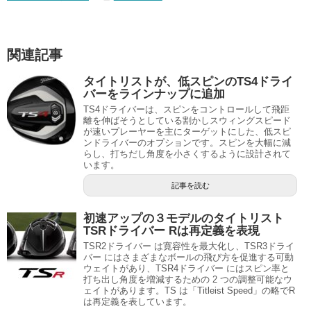
関連記事
タイトリストが、低スピンのTS4ドライ
バーをラインナップに追加
TS4ドライバーは、スピンをコントロールして飛距
離を伸ばそうとしている割かしスウィングスピード
が速いプレーヤーを主にターゲットにした、低スピ
ンドライバーのオプションです。スピンを大幅に減
らし、打ちだし角度を小さくするように設計されて
います。
記事を読む
初速アップの３モデルのタイトリスト
TSRドライバー Rは再定義を表現
TSR2ドライバー は寛容性を最大化し、TSR3ドライ
バー にはさまざまなボールの飛び方を促進する可動
ウェイトがあり、TSR4ドライバー にはスピン率と
打ち出し角度を増減するための 2 つの調整可能なウ
ェイトがあります。TS は「Titleist Speed」の略でR
は再定義を表しています。