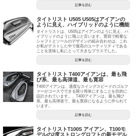
記事を読む
タイトリスト U505 U505はアイアンの
ように見え、ハイブリッドのように機能
タイトリストは、U505はアイアンのように見え、ハ
イブリッドのように飛ぶと言います。寛容で軽量な
シャフトとソールのデザインの組み合わせは、これ
が私がテストした中で最高のユーティリティである
ことを意味し私にとって大きなプラスでした。
記事を読む
タイトリスト T400アイアンは、最も飛
び系、最も高弾道、最も寛容
T400アイアンは、適度なスイングスピードのゴルフ
ァーがコースでできる限り簡単にすることを目的に
設計されています。、T400アイアンは、最も飛び
系、最も高弾道で、最も寛容になるように作られて
います。
記事を読む
タイトリストT100S アイアン、T100モ
デルの2度ストロングロフトの新モデル