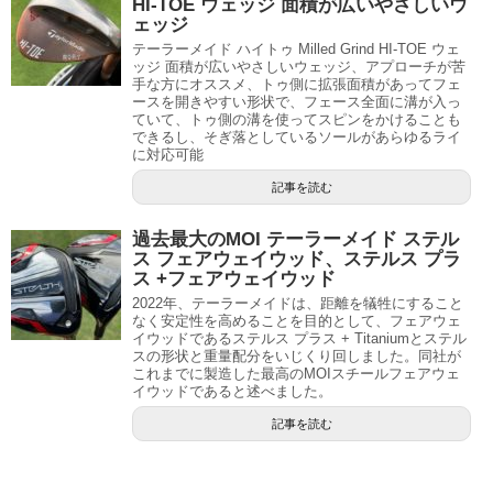
HI-TOE ウェッジ 面積が広いやさしいウ
ェッジ
テーラーメイド ハイトゥ Milled Grind HI-TOE ウェ
ッジ 面積が広いやさしいウェッジ、アプローチが苦
手な方にオススメ、トゥ側に拡張面積があってフェ
ースを開きやすい形状で、フェース全面に溝が入っ
ていて、トゥ側の溝を使ってスピンをかけることも
できるし、そぎ落としているソールがあらゆるライ
に対応可能
記事を読む
過去最大のMOI テーラーメイド ステル
ス フェアウェイウッド、ステルス プラ
ス +フェアウェイウッド
2022年、テーラーメイドは、距離を犠牲にすること
なく安定性を高めることを目的として、フェアウェ
イウッドであるステルス プラス + Titaniumとステル
スの形状と重量配分をいじくり回しました。同社が
これまでに製造した最高のMOIスチールフェアウェ
イウッドであると述べました。
記事を読む