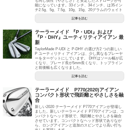
も同じ慣性（やさしさ）と安定したストロークが可
能になっています。33インチ、34インチ、は35イン
チ2.5g、5g、7.5g、10g、15g、20グラムのウェイト
記事を読む
テーラーメイド 『P・UDI』および
『P・DHY』ユーティリティアイアン 最
新
TaylorMade P-UDI と P-DHY の選び方2 つの新しい
P ユーティリティ アイアンは、少し異なるプレーヤ
ーをターゲットにしています。 DHYはソール幅が広
くなり、ブレード長が5mm長くなり、トップライン
と前後幅も広くなりました。
記事を読む
テーラーメイド P770(2020)アイアン
コンパクト形状で飛距離とやさしさを融
合
新しい2020 テーラーメイド P770アイアンが登場し
ました。新しいテーラーメイド P770アイアンは、コ
ンパクトなヘッド形状で、飛距離とやさしさを融合
させています。コンパクトなヘッド形状でありなが
ら、ロングアイアンと追加のスピンでより高い打ち
出しを実現します。