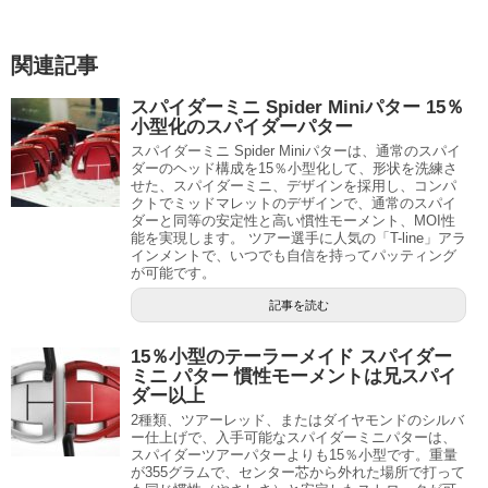
関連記事
スパイダーミニ Spider Miniパター 15％
小型化のスパイダーパター
スパイダーミニ Spider Miniパターは、通常のスパイ
ダーのヘッド構成を15％小型化して、形状を洗練さ
せた、スパイダーミニ、デザインを採用し、コンパ
クトでミッドマレットのデザインで、通常のスパイ
ダーと同等の安定性と高い慣性モーメント、MOI性
能を実現します。 ツアー選手に人気の「T-line」アラ
インメントで、いつでも自信を持ってパッティング
が可能です。
記事を読む
15％小型のテーラーメイド スパイダー
ミニ パター 慣性モーメントは兄スパイ
ダー以上
2種類、ツアーレッド、またはダイヤモンドのシルバ
ー仕上げで、入手可能なスパイダーミニパターは、
スパイダーツアーパターよりも15％小型です。重量
が355グラムで、センター芯から外れた場所で打って