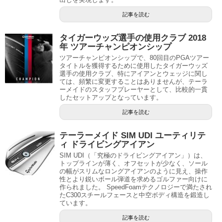
記事を読む
タイガーウッズ選手の使用クラブ 2018
年 ツアーチャンピオンシップ
ツアーチャンピオンシップで、80回目のPGAツアー
タイトルを獲得するために使用したタイガーウッズ
選手の使用クラブ、特にアイアンとウェッジに関し
ては、頻繁に変更することはありませんが、テーラ
ーメイドのスタッフプレーヤーとして、比較的一貫
したセットアップとなっています。
記事を読む
テーラーメイド SIM UDI ユーティリテ
ィ ドライビングアイアン
SIM UDI（「究極のドライビングアイアン」）は、
トップラインが薄く、オフセットが少なく、ソール
の幅がスリムなロングアイアンのように見え、操作
性とより鋭いボール弾道を求めるゴルファー向けに
作られました。 SpeedFoamテクノロジーで満たされ
たC300スチールフェースと中空ボディ構造を鍛造し
ています。
記事を読む