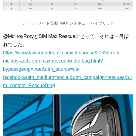
テーラーメイド SIM MAX レスキュー ハイブリッド
@McIlroyRoryとSIM Max Rescueにとって、それは一目ぼ
れでした。
https://www.taylormadegolf.com/clubhouse/20652-rory-
mcilroy-adds-sim-max-rescue-to-the-bag.html?
bypassgeoip=true&utm_source=us-
facebook&utm_medium=social&utm_campaign=rescues&ut
m_content=RescueBlog